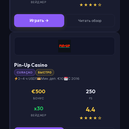
ВЕЙДЖЕР
★★★★☆
Играть →
Читать обзор
Pin-Up Casino
CURAÇAO
БЫСТРО
2–4 ч USDT
Мин. деп.: €10
С 2016
€500
250
БОНУС
FS
x30
4.4
ВЕЙДЖЕР
★★★★☆