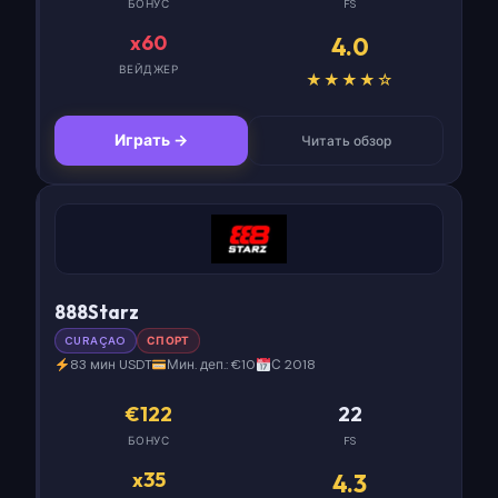
БОНУС
FS
x60
4.0
ВЕЙДЖЕР
★★★★☆
Играть →
Читать обзор
888Starz
CURAÇAO
СПОРТ
83 мин USDT
Мин. деп.: €10
С 2018
€122
22
БОНУС
FS
x35
4.3