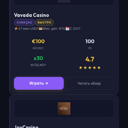
Vavada Casino
CURAÇAO
БЫСТРО
47 мин USDT
Мин. деп.: €10
С 2017
€100
100
БОНУС
FS
x30
4.7
ВЕЙДЖЕР
★★★★★
Играть →
Читать обзор
JoyCasino